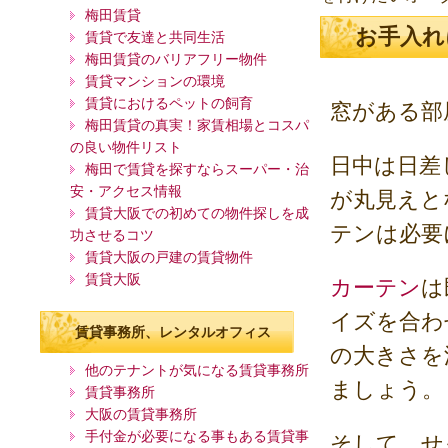
梅田賃貸
お手入れ
賃貸で友達と共同生活
梅田賃貸のバリアフリー物件
賃貸マンションの環境
賃貸におけるペットの飼育
窓がある部
梅田賃貸の真実！家賃相場とコスパ
の良い物件リスト
日中は日差
梅田で賃貸を探すならスーパー・治
安・アクセス情報
が丸見えと
賃貸大阪での初めての物件探しを成
テンは必要
功させるコツ
賃貸大阪の戸建の賃貸物件
賃貸大阪
カーテン
は
イズを合わ
賃貸事務所、レンタルオフィス
の大きさを
他のテナントが気になる賃貸事務所
ましょう。
賃貸事務所
大阪の賃貸事務所
手付金が必要になる事もある賃貸事
そして、せ